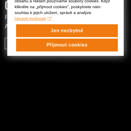
OPERETA OD 11. 9. V ARCHA+
obsahu a reklam používáme soubory cookies. Když
klikněte na „přijmout cookies", poskytnete nám
souhlas k jejich uložení, správě a analýze.
První premiéru sezóny uvedeme v divadle
Upravit možnosti
ARCHA+. Vstupenky jsou již v prodeji!
Jen nezbytné
VÍCE INFORMACÍ A VSTUPENKY
Přijmout cookies