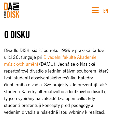
EN
O DISKU
Divadlo DISK, sídlící od roku 1999 v pražské Karlově
ulici 26, funguje při
Divadelní fakultě Akademie
múzických umění
(DAMU). Jedná se o klasické
repertoárové divadlo s jedním stálým souborem, který
tvoří studenti absolventského ročníku Katedry
činoherního divadla. Své projekty zde prezentují také
studenti Katedry alternativního a loutkového divadla,
ty jsou vybírány na základě tzv. open callu, kdy
studenti prezentují koncepty před pedagogy a
vedením divadla a následně jsou vybrány k realizaci.