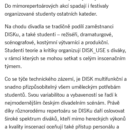
Do mimorepertoárových akcí spadají i festivaly
organizované studenty ostatních kateder.
Na chodu divadla se tradičně podílí zaměstnanci
DISKu, a také studenti – režiséři, dramaturgové,
scénografové, kostýmní výtvarníci a produkční.
Studenti teorie a kritiky organizují DISK_USE s diváky,
v rámci kterých se mohou setkat s celým inscenačním
týmem.
Co se týče technického zázemí, je DISK multifunkční a
snadno přizpůsobitelný všem uměleckým potřebám
studentů. Svou variabilitou a vybaveností se řadí k
nejmodernějším českým divadelním scénám. Právě
díky různorodému repertoáru se DISKu daří oslovovat
široké spektrum diváků, kteří mimo hereckých výkonů
a kvality inscenací oceňují také přístup personálu a