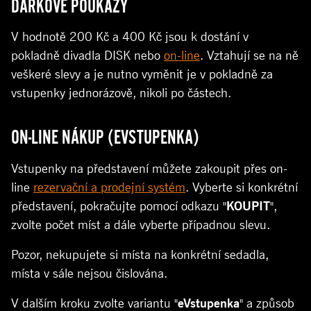
DÁRKOVÉ POUKAZY
V hodnotě 200 Kč a 400 Kč jsou k dostání v
pokladně divadla DISK nebo
on-line
. Vztahují se na ně
veškeré slevy a je nutno vyměnit je v pokladně za
vstupenky jednorázově, nikoli po částech.
ON-LINE NÁKUP (EVSTUPENKA)
Vstupenky na představení můžete zakoupit přes on-
line
rezervační a prodejní systém
. Vyberte si konkrétní
představení, pokračujte pomocí odkazu "
KOUPIT
",
zvolte počet míst a dále vyberte případnou slevu.
Pozor, nekupujete si místa na konkrétní sedadla,
místa v sále nejsou čislována.
V dalším kroku zvolte variantu "
eVstupenka
" a způsob