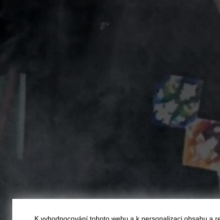
K vyhodnocování tohoto webu a k personalizaci obsahu a r