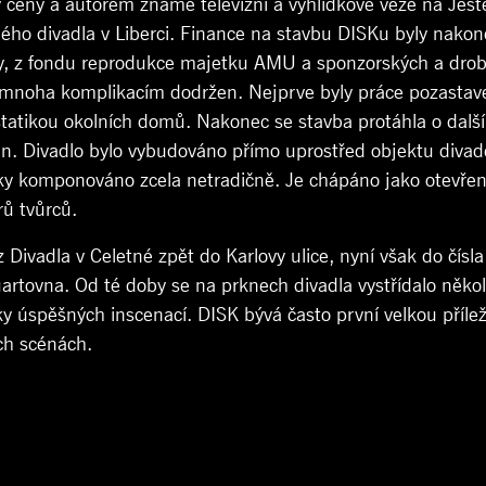
y ceny a autorem známé televizní a vyhlídkové věže na Ješ
ého divadla v Liberci. Finance na stavbu DISKu byly nakon
ovy, z fondu reprodukce majetku AMU a sponzorských a drob
ky mnoha komplikacím dodržen. Nejprve byly práce pozasta
atikou okolních domů. Nakonec se stavba protáhla o další 
n. Divadlo bylo vybudováno přímo uprostřed objektu divadel
icky komponováno zcela netradičně. Je chápáno jako otevřený
rů tvůrců.
Divadla v Celetné zpět do Karlovy ulice, nyní však do čís
tuartovna. Od té doby se na prknech divadla vystřídalo něko
y úspěšných inscenací. DISK bývá často první velkou příleži
ých scénách.