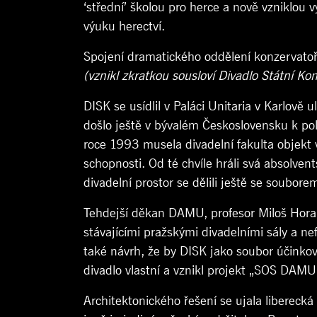
‘střední’ školou pro herce a nově vzniklou
výuku herectví.
Spojení dramatického oddělení konzervatoře
(vznikl zkratkou sousloví Divadlo Státní Ko
DISK se usídlil v Paláci Unitaria v Karlově 
došlo ještě v bývalém Československu k p
roce 1993 musela divadelní fakulta objekt v 
schopnosti. Od té chvíle hráli svá absolven
divadelní prostor se dělili ještě se soub
Tehdejší děkan DAMU, profesor Miloš Horan
stávajícími pražskými divadelními sály a ne
také návrh, že by DISK jako soubor účinkov
divadlo vlastní a vznikl projekt „SOS DAMU
Architektonického řešení se ujala liberecká 