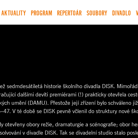
AKTUALITY
PROGRAM
REPERTOÁR
SOUBORY
DIVADLO
 než sedmdesátiletá historie školního divadla DISK. Mimoř
jící dalšími devíti premiérami (!) prakticky otevřela ces
h umění (DAMU). Přestože její zřízení bylo schváleno již 
–47. V té době se DISK pevně včlenil do struktury nové ško
y otevřeny obory režie, dramaturgie a scénografie; obor here
solvování v divadle DISK. Tak se divadelní studio stalo pos