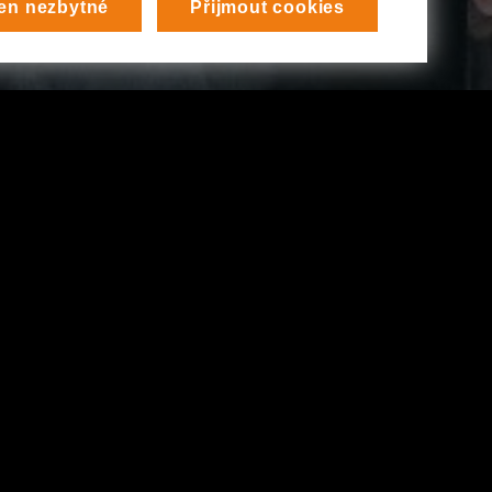
en nezbytné
Přijmout cookies