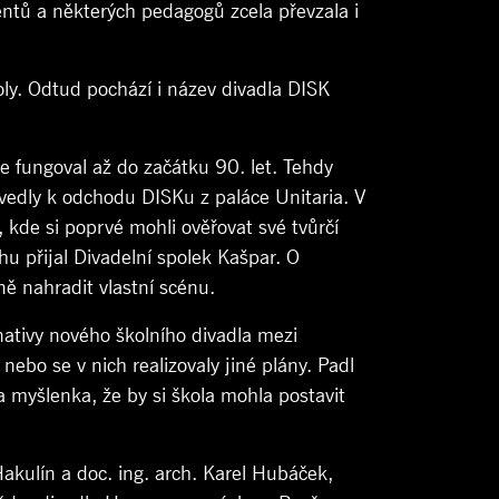
entů a některých pedagogů zcela převzala i
oly. Odtud pochází i název divadla DISK
de fungoval až do začátku 90. let. Tehdy
edly k odchodu DISKu z paláce Unitaria. V
o, kde si poprvé mohli ověřovat své tvůrčí
hu přijal Divadelní spolek Kašpar. O
ě nahradit vlastní scénu.
ativy nového školního divadla mezi
ebo se v nich realizovaly jiné plány. Padl
 myšlenka, že by si škola mohla postavit
 Hakulín a doc. ing. arch. Karel Hubáček,