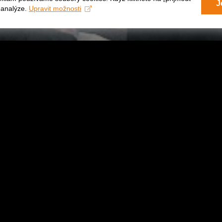
J
a analýze.
Upravit možnosti