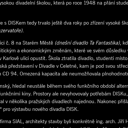
 vysokou divadelní školou, která po roce 1948 na přání stud
 s DISKem tedy trvalo ještě dva roky po zřízení vysoké šk
nzervatoře)
.
ulici č. 8 na Starém Městě
(dnešní divadlo Ta Fantastika)
, k
olitickým a ekonomickým změnám, které ve svém důsledku v
Karlově ulici opustit. Škola ztratila divadlo, studenti míst
tská představení v Divadle v Celetné, kam je pod svou střec
orem CD 94. Omezená kapacita ale neumožňovala plnohodnotn
ský, hledal neustále během svého funkčního období altern
funkčními kiny. Prostory ale nevyhovovaly potřebám DISKu, n
al v několika pražských divadlech najednou. Nakonec přišla
“ pro výstavbu nového divadla DISK.
firma SIAL, architekty stavby byli konkrétně ing. arch. Jiří