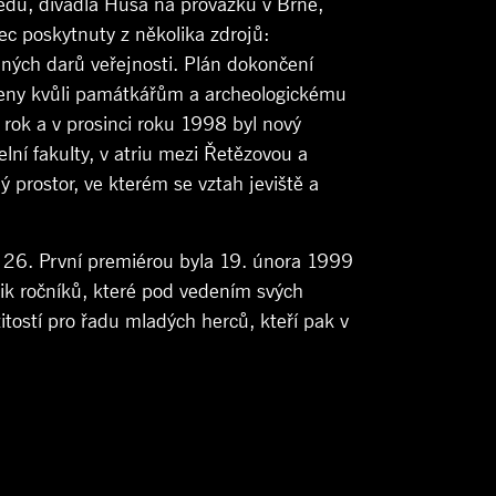
tědu, divadla Husa na provázku v Brně,
ec poskytnuty z několika zdrojů:
ných darů veřejnosti. Plán dokončení
veny kvůli památkářům a archeologickému
rok a v prosinci roku 1998 byl nový
ní fakulty, v atriu mezi Řetězovou a
 prostor, ve kterém se vztah jeviště a
la 26. První premiérou byla 19. února 1999
lik ročníků, které pod vedením svých
tostí pro řadu mladých herců, kteří pak v