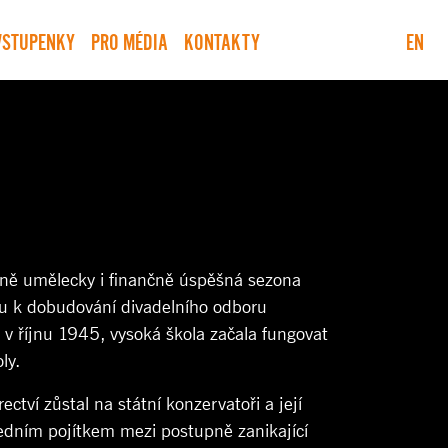
VSTUPENKY
PRO MÉDIA
KONTAKTY
EN
ádně umělecky i finančně úspěšná sezona
tu k dobudování divadelního odboru
v říjnu 1945, vysoká škola začala fungovat
ly.
ctví zůstal na státní konzervatoři a její
ledním pojítkem mezi postupně zanikající