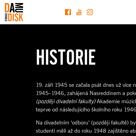
HISTORIE
19. září 1945 se začala psát dnes už více
1945–1946, zahájená Nasreddinem a pokraču
(později divadelní fakulty)
Akademie múzickýc
teprve od následujícího školního roku 1946
Na divadelním ‘odboru’ (později fakultě) byl
studenti měli až do roku 1948 zajištěno ab