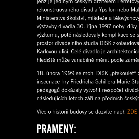
jenž je jediným českým držitelem Perretov
rekonstruovaného divadla Ypsilon nebo Mal
Ministerstva školství, mládeže a tělových
výstavby divadla 30. října 1997 nebyl dí
výzkumu, poté následovaly komplikace se st
prostor divadelního studia DISK zkolaudová
Karlovou ulicí. Celé divadlo je architekton
hlediště může variabilně měnit podle zámě
18. února 1999 se mohl DISK „překoulet“ z 
inscenace hry Friedricha Schillera Marie S
pedagogů dokázaly vytvořit nespočet diváck
následujících letech září na předních česk
Více o historii budovy se dozvíte např.
ZDE
PRAMENY: