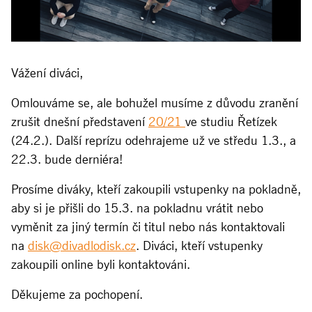
Vážení diváci,
Omlouváme se, ale bohužel musíme z důvodu zranění
zrušit dnešní představení
20/21
ve studiu Řetízek
(24.2.). Další reprízu odehrajeme už ve středu 1.3., a
22.3. bude derniéra!
Prosíme diváky, kteří zakoupili vstupenky na pokladně,
aby si je přišli do 15.3. na pokladnu vrátit nebo
vyměnit za jiný termín či titul nebo nás kontaktovali
na
disk@divadlodisk.cz
. Diváci, kteří vstupenky
zakoupili online byli kontaktováni.
Děkujeme za pochopení.