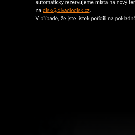
automaticky rezervujeme místa na nový te
na
disk@divadlodisk.cz
.
V případě, že jste lístek pořídili na pokla