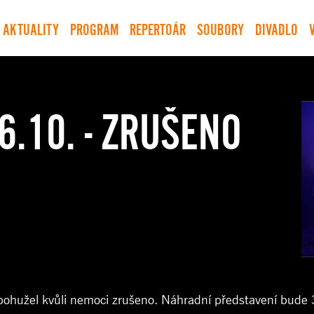
AKTUALITY
PROGRAM
REPERTOÁR
SOUBORY
DIVADLO
.10. - ZRUŠENO
užel kvůli nemoci zrušeno. Náhradní představení bude 3. 