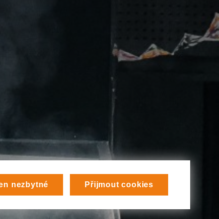
en nezbytné
Přijmout cookies