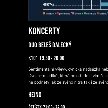
KONCERTY
DUO BELEŠ DALECKÝ
K101 19:30 - 20:00
Sentimentální výlevy, cynická
nadsázka
neb
Dvojice mladíků, která
prostřednictvím
česk
na podněty jak ze svého nitra tak i ze svého
HEJNO
ŘETÍZEK 21:00 - 22:00