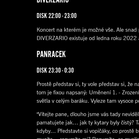
DISK 22:00 - 23:00
Koncert na kterém je možné vše. Ale snad 
DIVERZARIO existuje od ledna roku 2022 a 
PANRACEK
DISK 23:30 - 0:30
Prostě představ si, ty vole představ si, ž
tom je fixou napsaný: Uměnení 1. - Zrození
světla v celým baráku. Vyleze tam vysoce po
"Vítejte pane, dlouho jsme vás tady neviděl
pamatujete jak… jak ty kytary byly čistý? T
kdyby… Představte si vopičáky, co prostě by