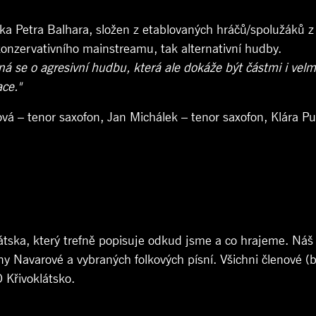
ka Petra Balhara, složen z etablovaných hráčů/spolužáků 
konzervativního mainstreamu, tak alternativní hudby.
ná se o agresivní hudbu, která ale dokáže být částmi i velmi
ce."
vá – tenor saxofon, Jan Michálek – tenor saxofon, Klára Pud
klátska, který trefně popisuje odkud jsme a co hrajeme. Ná
any Navarové a vybraných folkových písní. Všichni členové
 Křivoklátsko.