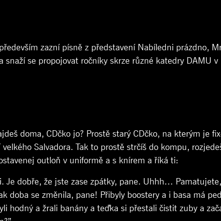
především zazní písně z představení Nabíledni prázdno, Mr
snaží se propojovat ročníky skrze různé katedry DAMU v 
e najdeš doma, CDčko jo? Prostě starý CDčko, na kterým je f
 velkého Salvadora. Tak to prostě strčíš do kompu, rozjede
stavenej outloň v uniformě a s knírem a říká ti:
i. Je dobře, že jste zase zpátky, pane. Uhhh… Pamatujete, 
ak doba se změnila, pane! Přibyly boostery a i basa má ped
li hodný a žrali banány a teďka si přestali čistit zuby a za