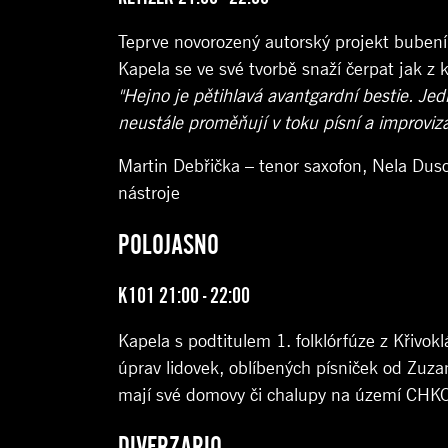
Teprve novorozený autorský projekt bubení
Kapela se ve své tvorbě snaží čerpat jak z 
"Hejno je pětihlavá avantgardní bestie. Jed
neustále proměňují v toku písní a improviza
Martin Debřička – tenor saxofon, Nela Duso
nástroje
POLOJASNO
K101 21:00 - 22:00
Kapela s podtitulem 1. folklórfúze z Křivo
úprav lidovek, oblíbených písniček od Zuz
mají své domovy či chalupy na území CHKO
DIVERZARIO