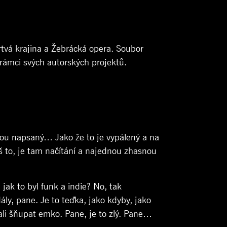
tvá krajina a Žebrácká opera. Soubor
rámci svých autorských projektů.
ixou napsaný… Jako že to je vypálený a na
š to, je tam načítání a najednou zhasnou
jak to byl funk a indie? No, tak
ály, pane. Je to teďka, jako kdyby, jako
čali šňupat emko. Pane, je to zlý. Pane…