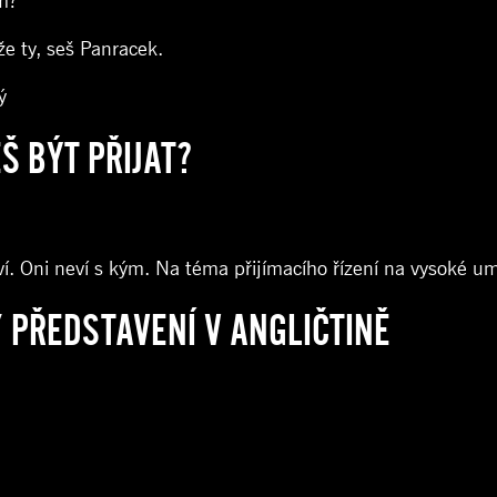
m?”
že ty, seš Panracek.
ý
Š BÝT PŘIJAT?
ví. Oni neví s kým. Na téma přijímacího řízení na vysoké um
 PŘEDSTAVENÍ V ANGLIČTINĚ