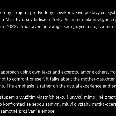
ořený strojem, předvedený člověkem. Živé postavy českých 
 a Miss Evropa v kulisách Prahy. Vezme umělá inteligence p
im 2022. Představení je v anglickém jazyce a stojí za ním 
proach using own texts and excerpts, among others, from
t to confront oneself, it talks about the mother-daughter r
ns. The emphasis is rather on the actual experience and e
pem s využitím vlastních textů i úryvků mimo jiné z textů
 konfrontaci se sebou samým, mluví o vztahu matka-dcera 
a samotné prožívání a emoce.