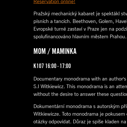
Reservation online!
Pražský mechanický kabaret je spektákl stv
písních a tancích. Beethoven, Golem, Havel
Evropské turné zastaví v Praze jen na podz
spolufinancováno hlavním městem Prahou.
MOM / MAMINKA
K107 16:00 - 17:00
Documentary monodrama with an author's ap
S.I Witkiewicz. This monodrama is an attemp
without the desire to answer these questio
Dokumentární monodrama s autorským přístu
Witkiewicze. Toto monodrama je pokusem o
otázky odpovídat. Důraz je spíše kladen n