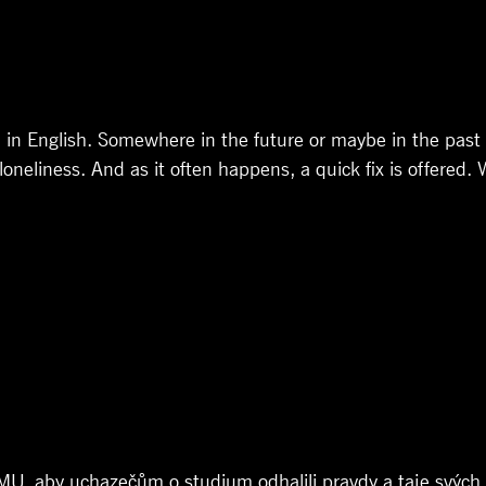
 in English. Somewhere in the future or maybe in the past
loneliness. And as it often happens, a quick fix is offered. Wi
MU, aby uchazečům o studium odhalili pravdy a taje svých 