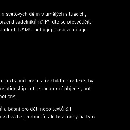
a světových dějin v umělých situacích,
ráci divadelníkům? Přijďte se přesvědčit,
studenti DAMU nebo její absolventi a je
 texts and poems for children or texts by
elationship in the theater of objects, but
motions.
 a básní pro děti nebo textů S.I
v divadle předmětů, ale bez touhy na tyto