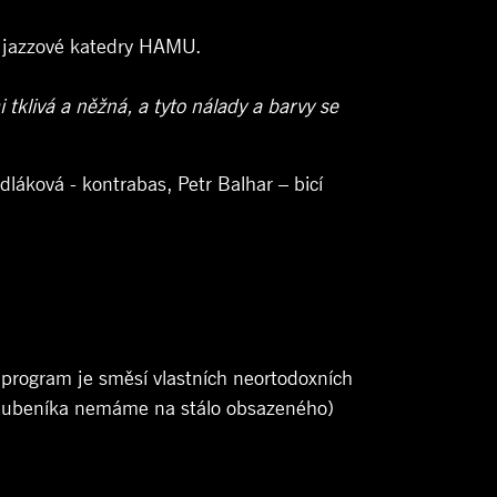
z jazzové katedry HAMU.
 tklivá a něžná, a tyto nálady a barvy se
láková - kontrabas, Petr Balhar – bicí
š program je směsí vlastních neortodoxních
 (bubeníka nemáme na stálo obsazeného)