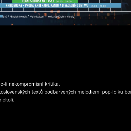
o-li nekompromisní kritika.
oslovenských textů podbarvených melodiemi pop-folku bortí
 okolí.