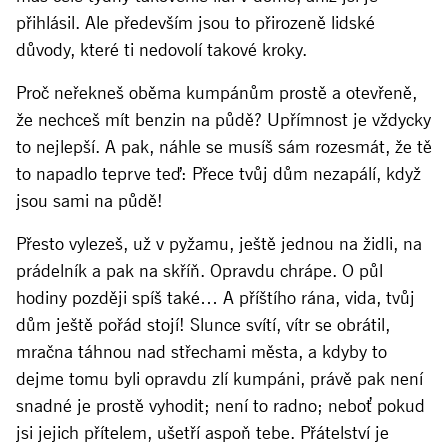
přihlásil. Ale především jsou to přirozeně lidské
důvody, které ti nedovolí takové kroky.
Proč neřekneš oběma kumpánům prostě a otevřeně,
že nechceš mít benzin na půdě? Upřímnost je vždycky
to nejlepší. A pak, náhle se musíš sám rozesmát, že tě
to napadlo teprve teď: Přece tvůj dům nezapálí, když
jsou sami na půdě!
Přesto vylezeš, už v pyžamu, ještě jednou na židli, na
prádelník a pak na skříň. Opravdu chrápe. O půl
hodiny později spíš také… A příštího rána, vida, tvůj
dům ještě pořád stojí! Slunce svítí, vítr se obrátil,
mračna táhnou nad střechami města, a kdyby to
dejme tomu byli opravdu zlí kumpáni, právě pak není
snadné je prostě vyhodit; není to radno; neboť pokud
jsi jejich přítelem, ušetří aspoň tebe. Přátelství je