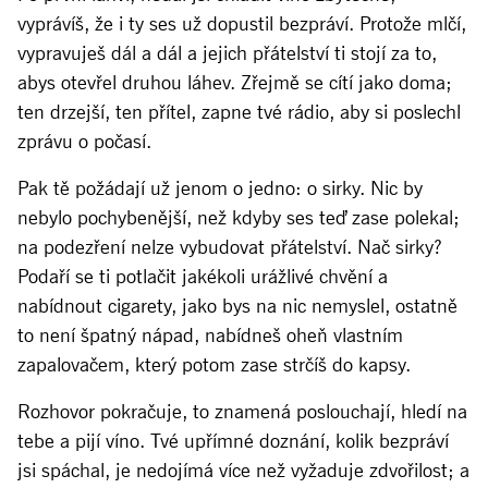
vyprávíš, že i ty ses už dopustil bezpráví. Protože mlčí,
vypravuješ dál a dál a jejich přátelství ti stojí za to,
abys otevřel druhou láhev. Zřejmě se cítí jako doma;
ten drzejší, ten přítel, zapne tvé rádio, aby si poslechl
zprávu o počasí.
Pak tě požádají už jenom o jedno: o sirky. Nic by
nebylo pochybenější, než kdyby ses teď zase polekal;
na podezření nelze vybudovat přátelství. Nač sirky?
Podaří se ti potlačit jakékoli urážlivé chvění a
nabídnout cigarety, jako bys na nic nemyslel, ostatně
to není špatný nápad, nabídneš oheň vlastním
zapalovačem, který potom zase strčíš do kapsy.
Rozhovor pokračuje, to znamená poslouchají, hledí na
tebe a pijí víno. Tvé upřímné doznání, kolik bezpráví
jsi spáchal, je nedojímá více než vyžaduje zdvořilost; a