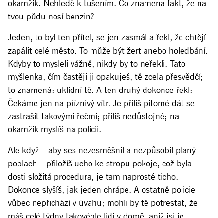
okamžik. Nehledě k tušením. Co znamená fakt, že na
tvou půdu nosí benzin?
Jeden, to byl ten přítel, se jen zasmál a řekl, že chtějí
zapálit celé město. To může být žert anebo holedbání.
Kdyby to mysleli vážně, nikdy by to neřekli. Tato
myšlenka, čím častěji ji opakuješ, tě zcela přesvědčí;
to znamená: uklidní tě. A ten druhý dokonce řekl:
Čekáme jen na příznivý vítr. Je příliš pitomé dát se
zastrašit takovými řečmi; příliš nedůstojné; na
okamžik myslíš na policii.
Ale když – aby ses nezesměšnil a nezpůsobil planý
poplach – přiložíš ucho ke stropu pokoje, což byla
dosti složitá procedura, je tam naprosté ticho.
Dokonce slyšíš, jak jeden chrápe. A ostatně policie
vůbec nepřichází v úvahu; mohli by tě potrestat, že
máš celé týdny takovéhle lidi v domě, aniž jsi je