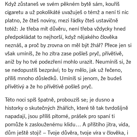
Když zůstaneš ve svém pěkném bytě sám, kouříš
cigaretu a už pokolikáté uvažuješ o témž a není ti nic
platno, že čteš noviny, mezi řádky čteš ustavičně
totéž: Je třeba mít důvěru, není třeba vždycky hned
předpokládat to nejhorší, když nějakého člověka
neznáš, a proč by zrovna on měl být žhář? Přece jen si
však umíníš, že ho zítra zase pošleš pryč, přívětivě,
aniž by ho tvé podezření mohlo urazit. Neumíníš si, že
se nedopustíš bezpráví; to by mělo, jak už řečeno,
příliš mnoho důsledků. Umíníš si jenom, že budeš
přívětivý a že ho přívětivě pošleš pryč.
Této noci spíš špatně, probouzíš se; je dusno a
historky o skutečných žhářích, které tě tak tvrdošíjně
napadají, jsou příliš pitomé, prášek pro spaní ti
pomůže k zaslouženému klidu… A příštího jitra, vida,
dům ještě stojí! – Tvoje důvěra, tvoje víra v člověka, i