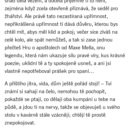
snad dělá vězení, a docela příjemné ti to není,
zejména když zcela otevřeně přiznává, že seděl pro
žhářství. Ale právě tato nezastíraná upřímnost,
nepřikrášlená upřímnost ti dává důvěru, kterou bys
chtěl mít, abys měl klid a pokoj; večer sice zíváš na
celé kolo, ale spát nemůžeš, a tak si zase jednou
přečteš Hru o apoštolech od Maxe Mella, onu
legendu, která nám ukazuje sílu pravé víry, kus krásné
poezie; uklidní tě a ty spokojeně usneš, a ani jsi
vlastně nepotřeboval prášek pro spaní…
A příštího jitra, vida, dům ještě pořád stojí! – Tví
známí si sahají na čelo, nemohou tě pochopit,
pokaždé se ptají, co dělají oba kumpáni u tebe na
půdě, a jdou ti na nervy, takže se objevuješ u svého
stolu v kavárně stále vzácněji; chtějí tě prostě
znepokojovat.