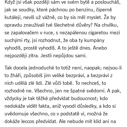
Když jsi však později sám ve svém bytě a posloucháš,
jak se soudky, které páchnou po benzinu, čiperně
kutálejí, nevíš už vážně, co by sis měl myslet. Že by
opravdu zneužívali tvé šlechetné důvěry? Na chvilku,
se zapalovačem v ruce, s nezapálenou cigaretou mezi
suchými rty, jsi rozhodnut, že oba ty kumpány
vyhodíš, prostě vyhodíš. A to ještě dnes. Anebo
nejpozději zítra. Jestli nepůjdou sami.
Tak docela jednoduché to totiž není, naopak; nejsou-li
to žháři, způsobíš jim veliké bezpráví, a bezpráví z
nich udělá zlé lidi. Zlé vůči tobě. To nechceš, to
rozhodně ne. Všechno, jen ne špatné svědomí. A pak,
vždycky je tak těžké předvídat budoucnost; kdo
nedokáže vidět fakta, aniž vyvodí důsledky, a kdo si
uvědomuje všechno, co v podstatě ví, možná že
dokáže leccos předvídat. Ale nebude mít klid ani na