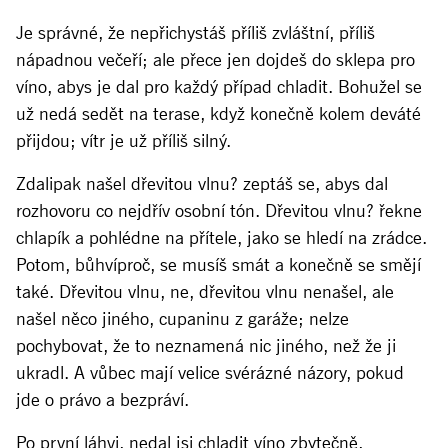
Je správné, že nepřichystáš příliš zvláštní, příliš
nápadnou večeří; ale přece jen dojdeš do sklepa pro
víno, abys je dal pro každý případ chladit. Bohužel se
už nedá sedět na terase, když konečně kolem deváté
přijdou; vítr je už příliš silný.
Zdalipak našel dřevitou vlnu? zeptáš se, abys dal
rozhovoru co nejdřív osobní tón. Dřevitou vlnu? řekne
chlapík a pohlédne na přítele, jako se hledí na zrádce.
Potom, bůhvíproč, se musíš smát a konečně se smějí
také. Dřevitou vlnu, ne, dřevitou vlnu nenašel, ale
našel něco jiného, cupaninu z garáže; nelze
pochybovat, že to neznamená nic jiného, než že ji
ukradl. A vůbec mají velice svérázné názory, pokud
jde o právo a bezpráví.
Po první láhvi, nedal jsi chladit víno zbytečně,