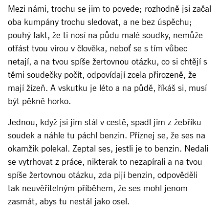
Mezi námi, trochu se jim to povede; rozhodně jsi začal
oba kumpány trochu sledovat, a ne bez úspěchu;
pouhý fakt, že ti nosí na půdu malé soudky, nemůže
otřást tvou vírou v člověka, neboť se s tím vůbec
netají, a na tvou spíše žertovnou otázku, co si chtějí s
těmi soudečky počít, odpovídají zcela přirozeně, že
mají žízeň. A vskutku je léto a na půdě, říkáš si, musí
být pěkně horko.
Jednou, když jsi jim stál v cestě, spadl jim z žebříku
soudek a náhle tu páchl benzin. Příznej se, že ses na
okamžik polekal. Zeptal ses, jestli je to benzin. Nedali
se vytrhovat z práce, nikterak to nezapírali a na tvou
spíše žertovnou otázku, zda pijí benzin, odpověděli
tak neuvěřitelným příběhem, že ses mohl jenom
zasmát, abys tu nestál jako osel.