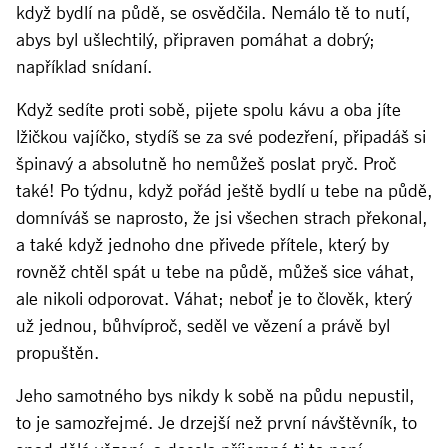
když bydlí na půdě, se osvědčila. Nemálo tě to nutí,
abys byl ušlechtilý, připraven pomáhat a dobrý;
například snídaní.
Když sedíte proti sobě, pijete spolu kávu a oba jíte
lžičkou vajíčko, stydíš se za své podezření, připadáš si
špinavý a absolutně ho nemůžeš poslat pryč. Proč
také! Po týdnu, když pořád ještě bydlí u tebe na půdě,
domníváš se naprosto, že jsi všechen strach překonal,
a také když jednoho dne přivede přítele, který by
rovněž chtěl spát u tebe na půdě, můžeš sice váhat,
ale nikoli odporovat. Váhat; neboť je to člověk, který
už jednou, bůhvíproč, seděl ve vězení a právě byl
propuštěn.
Jeho samotného bys nikdy k sobě na půdu nepustil,
to je samozřejmé. Je drzejší než první návštěvník, to