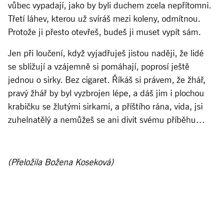
vůbec vypadají, jako by byli duchem zcela nepřítomni.
Třetí láhev, kterou už svíráš mezi koleny, odmítnou.
Protože ji přesto otevřeš, budeš ji muset vypít sám.
Jen při loučení, když vyjadřuješ jistou naději, že lidé
se sbližují a vzájemně si pomáhají, poprosí ještě
jednou o sirky. Bez cigaret. Říkáš si právem, že žhář,
pravý žhář by byl vyzbrojen lépe, a dáš jim i plochou
krabičku se žlutými sirkami, a příštího rána, vida, jsi
zuhelnatělý a nemůžeš se ani divit svému příběhu…
(Přeložila Božena Koseková)