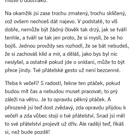
mluvil o doutnáku.
Na okamžik jsi zase trochu zmatený, trochu sklíčený,
což ovšem nechceš dát najevo. V podstatě, to víš
dobře, nemůže být žádný člověk tak drzý, jak se tváří
tenhle, a tváří se tak jen proto, že si myslí, že se ho
bojíš. Jednou provždy ses rozhodl, že se bát nebudeš,
že si zachováš klid a mír, a děláš, jako bys byl nic
neslyšel, a ostatně pokud jde o snídani, může to být
přece jindy. Tvé přátelské gesto už není bezcenné.
Třeba k večeři? S radostí, řekne ten ptáček, pokud
budou mít čas a nebudou muset pracovat; to prý
záleží na větru. Je to opravdu pěkný ptáček. A
přirozeně jsi teď dost zvědavý, zda opravdu přijdou k
večeři a zda vůbec stojí o tvé přátelství. Snad jsi měl
to své přátelství projevit už dřív. Ale raději teď, říkáš
si, než bude pozdě!