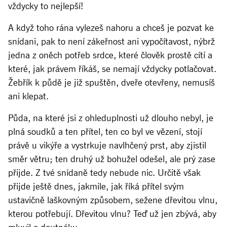
vždycky to nejlepší!
A když toho rána vylezeš nahoru a chceš je pozvat ke
snídani, pak to není zákeřnost ani vypočítavost, nýbrž
jedna z oněch potřeb srdce, které člověk prostě cítí a
které, jak právem říkáš, se nemají vždycky potlačovat.
Žebřík k půdě je již spuštěn, dveře otevřeny, nemusíš
ani klepat.
Půda, na které jsi z ohleduplnosti už dlouho nebyl, je
plná soudků a ten přítel, ten co byl ve vězení, stojí
právě u vikýře a vystrkuje navlhčený prst, aby zjistil
směr větru; ten druhý už bohužel odešel, ale prý zase
přijde. Z tvé snídaně tedy nebude nic. Určitě však
přijde ještě dnes, jakmile, jak říká přítel svým
ustavičně laškovným způsobem, sežene dřevitou vlnu,
kterou potřebují. Dřevitou vlnu? Teď už jen zbývá, aby