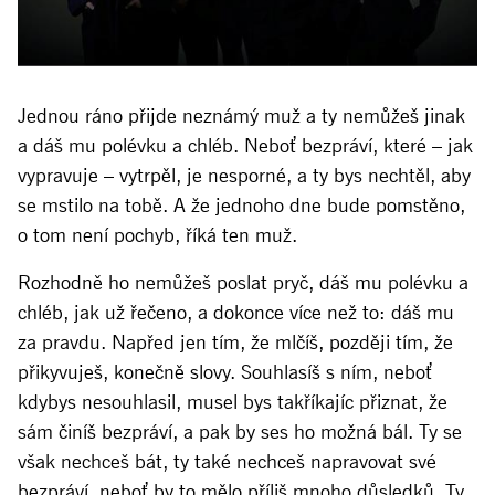
Jednou ráno přijde neznámý muž a ty nemůžeš jinak
a dáš mu polévku a chléb. Neboť bezpráví, které – jak
vypravuje – vytrpěl, je nesporné, a ty bys nechtěl, aby
se mstilo na tobě. A že jednoho dne bude pomstěno,
o tom není pochyb, říká ten muž.
Rozhodně ho nemůžeš poslat pryč, dáš mu polévku a
chléb, jak už řečeno, a dokonce více než to: dáš mu
za pravdu. Napřed jen tím, že mlčíš, později tím, že
přikyvuješ, konečně slovy. Souhlasíš s ním, neboť
kdybys nesouhlasil, musel bys takříkajíc přiznat, že
sám činíš bezpráví, a pak by ses ho možná bál. Ty se
však nechceš bát, ty také nechceš napravovat své
bezpráví, neboť by to mělo příliš mnoho důsledků. Ty