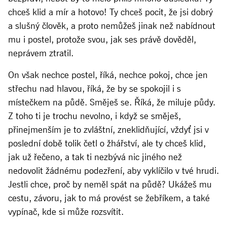
chceš klid a mír a hotovo! Ty chceš pocit, že jsi dobrý
a slušný člověk, a proto nemůžeš jinak než nabídnout
mu i postel, protože svou, jak ses právě dověděl,
neprávem ztratil.
On však nechce postel, říká, nechce pokoj, chce jen
střechu nad hlavou, říká, že by se spokojil i s
místečkem na půdě. Směješ se. Říká, že miluje půdy.
Z toho ti je trochu nevolno, i když se směješ,
přinejmenším je to zvláštní, zneklidňující, vždyť jsi v
poslední době tolik četl o žhářství, ale ty chceš klid,
jak už řečeno, a tak ti nezbývá nic jiného než
nedovolit žádnému podezření, aby vyklíčilo v tvé hrudi.
Jestli chce, proč by neměl spát na půdě? Ukážeš mu
cestu, závoru, jak to má provést se žebříkem, a také
vypínač, kde si může rozsvítit.