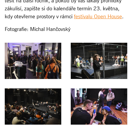
těšit na další ročník, a pokud by vás lákaly prohlídky
zákulisí, zapište si do kalendáře termín 23. května,
kdy otevřeme prostory v rámci
festivalu Open House
.
Fotografie: Michal Hančovský