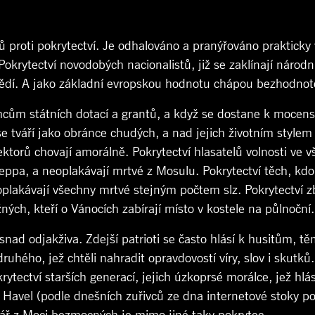
roti pokrytectví. Je odhalováno a pranýřováno prakticky vš
. Pokrytectví novodobých nacionalistů, již se zaklínají nár
evědí. A jako základní evropskou hodnotu chápou bezhodnot
jemcům státních dotací a grantů, a když se dostane k moce
se tváří jako obránce chudých, a nad jejich životním stylem 
ektorů chovají amorálně. Pokrytectví hlasatelů volnosti ve 
Aleppa, a neoplakávají mrtvé z Mosulu. Pokrytectví těch, kd
eoplakávají všechny mrtvé stejným počtem slz. Pokrytectví
ných, kteří o Vánocích zabírají místo v kostele na půlnoční.
, snad odjakživa. Zdejší patrioti se často hlásí k husitům, 
ruhého, jež chtěli nahradit opravdovostí víry, slov i skutk
ytectví starších generací, jejich úzkoprsé morálce, jež hlás
 Havel (podle dnešních zuřivců ze dna internetové stoky pokr