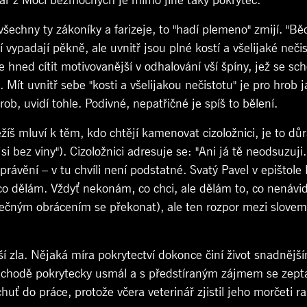
inář z Moci bezmocných je mimo jiné taky pokrytec.
 všechny ty zákoníky a farizeje, to "hadí plemeno" zmijí. "Bě
ypadají pěkně, ale uvnitř jsou plné kostí a všelijaké nečist
e hned cítit motivovanější v odhalování vší špíny, jež se s
 Mít uvnitř sebe "kosti a všelijakou nečistotu" je pro hrob 
rob, uvidí tohle. Podivné, nepatřičné je spíš to bělení.
žíš mluví k těm, kdo chtějí kamenovat cizoložnici, je to 
bez viny"). Cizoložnici adresuje se: "Ani já tě neodsuzuji. 
 vyprávění – v tu chvíli není podstatné. Svatý Pavel v epiš
co dělám. Vždyť nekonám, co chci, ale dělám to, co nenávid
utečným obrácením se překonat), ale ten rozpor mezi slove
orší zla. Nějaká míra pokrytectví dokonce činí život snadnějš
hodě pokrytecky usmál a s předstíraným zájmem se zeptal, 
huť do práce, protože včera veterinář zjistil jeho morčeti r