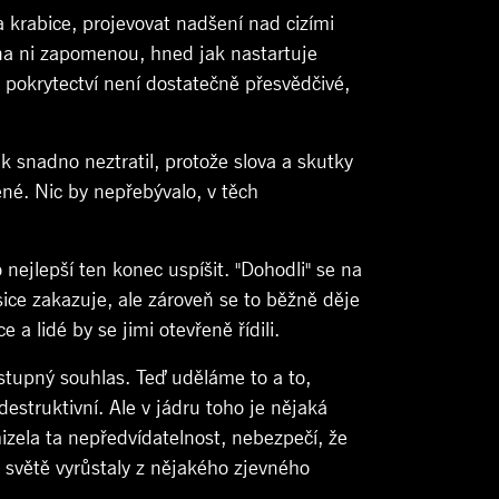
a krabice, projevovat nadšení nad cizími
 na ni zapomenou, hned jak nastartuje
h pokrytectví není dostatečně přesvědčivé,
tak snadno neztratil, protože slova a skutky
ené. Nic by nepřebývalo, v těch
 nejlepší ten konec uspíšit. "Dohodli" se na
ce zakazuje, ale zároveň se to běžně děje
 a lidé by se jimi otevřeně řídili.
stupný souhlas. Teď uděláme to a to,
estruktivní. Ale v jádru toho je nějaká
izela ta nepředvídatelnost, nebezpečí, že
 světě vyrůstaly z nějakého zjevného