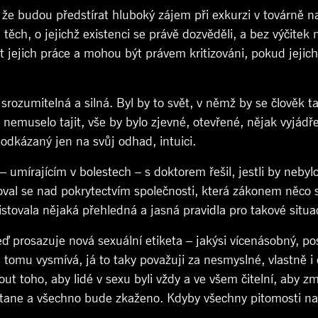
 že budou předstírat hluboký zájem při exkurzi v továrně n
těch, o jejichž existenci se právě dozvěděli, a bez výčitek
ást jejich práce a mohou být právem kritizováni, pokud jejic
le srozumitelná a silná. Byl by to svět, v němž by se člověk 
nemuselo tajit, vše by bylo zjevné, otevřené, nějak vyjádř
odkázaný jen na svůj odhad, intuici.
 umírajícím v bolestech – s doktorem řešil, jestli by nebylo
l se nad pokrytectvím společnosti, která zákonem něco si
istovala nějaká přehledná a jasná pravidla pro takové situace
ď prosazuje nová sexuální etiketa – jakýsi vícenásobný, po
tomu vysmívá, já to taky považuji za nesmyslné, vlastně i d
t toho, aby lidé v sexu byli vždy a ve všem čitelní, aby zm
stane a všechno bude zkaženo. Kdyby všechny pitomosti na