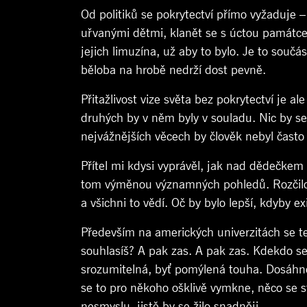
Od politiků se pokrytectví přímo vyžaduje –
uřvanými dětmi, klanět se s úctou památce 
jejich limuzína, už aby to bylo. Je to souč
běloba na hrobě nedrží dost pevně.
Přitažlivost vize světa bez pokrytectví je a
druhých by v něm byly v souladu. Nic by se 
nejvážnějších věcech by člověk nebyl často 
Přítel mi kdysi vyprávěl, jak nad dědečkem –
tom výměnou významných pohledů. Rozčilova
a všichni to vědí. Oč by bylo lepší, kdyby ex
Především na amerických univerzitách se te
souhlasíš? A pak zas. A pak zas. Kdekdo se 
srozumitelná, byť pomýlená touha. Dosáhnou
se to pro někoho ošklivě vymkne, něco se 
nesmyslu, jistě by se žilo snadněji.