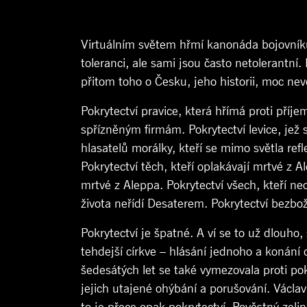
Virtuálním světem hřmí kanonáda bojovníků p
toleranci, ale sami jsou často netolerantní
přitom toho o Česku, jeho historii, moc n
Pokrytectví pravice, která hřímá proti pří
spřízněným firmám. Pokrytectví levice, jež 
hlasatelů morálky, kteří se mimo světla refl
Pokrytectví těch, kteří oplakávají mrtvé z 
mrtvé z Aleppa. Pokrytectví všech, kteří n
života neřídí Desaterem. Pokrytectví bezbož
Pokrytectví je špatné. A ví se to už dlouho
tehdejší církve – hlásání jednoho a konání d
šedesátých let se také vymezovala proti pokr
jejich utajené ohýbání a porušování. Václav