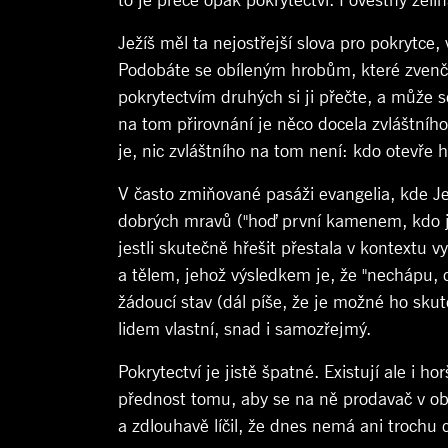
to je přece opak pokrytectví. Pověstný zel
Ježíš měl ta nejostřejší slova pro pokrytce,
Podobáte se obíleným hrobům, které zvenčí v
pokrytectvím druhých si ji přečte, a může s
na tom přirovnání je něco docela zvláštního.
je, nic zvláštního na tom není: kdo otevře h
V často zmiňované pasáži evangelia, kde Je
dobrých mravů ("hoď první kamenem, kdo jsi 
jestli skutečně hřešit přestala v kontextu
a tělem, jehož výsledkem je, že "nechápu, 
žádoucí stav (dál píše, že je možné ho sk
lidem vlastní, snad i samozřejmý.
Pokrytectví je jistě špatné. Existují ale i h
přednost tomu, aby se na ně prodavač v obc
a zdlouhavě líčil, že dnes nemá ani trochu c