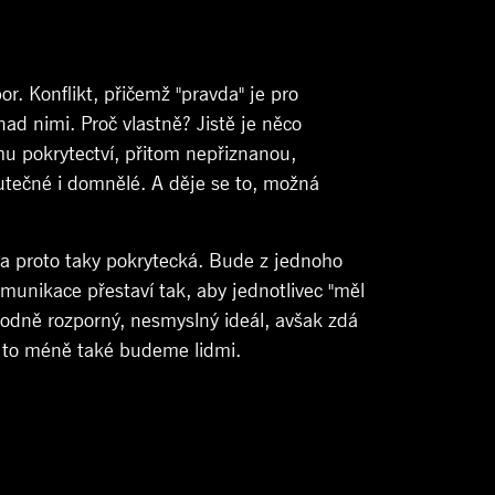
r. Konflikt, přičemž "pravda" je pro
ad nimi. Proč vlastně? Jistě je něco
rmu pokrytectví, přitom nepřiznanou,
kutečné i domnělé. A děje se to, možná
, a proto taky pokrytecká. Bude z jednoho
munikace přestaví tak, aby jednotlivec "měl
Hodně rozporný, nesmyslný ideál, avšak zdá
o to méně také budeme lidmi.