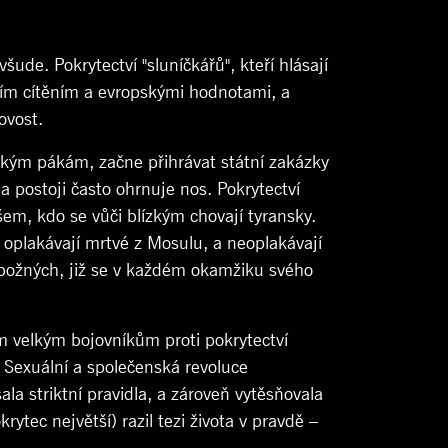
ude. Pokrytectví "sluníčkářů", kteří hlásají
odním cítěním a evropskými hodnotami, a
ovost.
nským pákám, začne přihrávat státní zakázky
a postoji často ohrnuje nos. Pokrytectví
všem, kdo se vůči blízkým chovají tyransky.
o oplakávají mrtvé z Mosulu, a neoplakávají
 zbožných, již se v každém okamžiku svého
těm velkým bojovníkům proti pokrytectví
ů. Sexuální a společenská revoluce
ala striktní pravidla, a zároveň vytěsňovala
ytec největší) razil tezi života v pravdě –