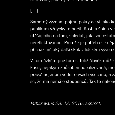
[…]
Samotný význam pojmu pokrytectví jako kdyby
publikum vždycky to horší. Kosti a špína v
utěšujícího na tom, shledat, jak jsou ostat
nereflektovanou. Protože je potřeba se něj
přichází nějaký další skok v lidském vývoji (
V tom úzkém prostoru si totiž člověk může v
kusu, nějakým způsobem idealizovaná, možná
právo" nejenom vědět o všech všechno, a z
se, že má nemálo stoupenců. Tak to nakone
Publikováno 23. 12. 2016, Echo24.