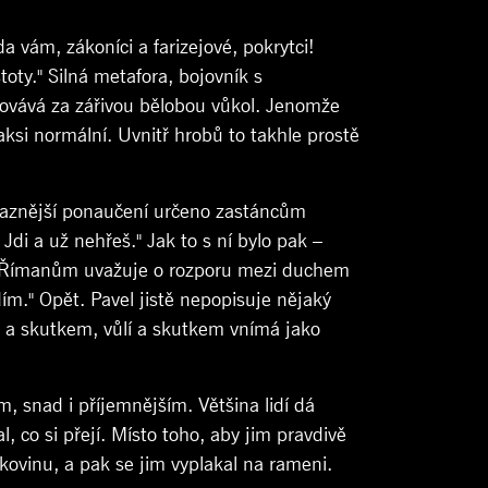
da vám, zákoníci a farizejové, pokrytci!
oty." Silná metafora, bojovník s
chovává za zářivou bělobou vůkol. Jenomže
jaksi normální. Uvnitř hrobů to takhle prostě
důraznější ponaučení určeno zastáncům
Jdi a už nehřeš." Jak to s ní bylo pak –
tole Římanům uvažuje o rozporu mezi duchem
ím." Opět. Pavel jistě nepopisuje nějaký
m a skutkem, vůlí a skutkem vnímá jako
ím, snad i příjemnějším. Většina lidí dá
co si přejí. Místo toho, aby jim pravdivě
akovinu, a pak se jim vyplakal na rameni.