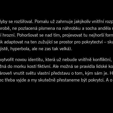
 se rozšiřoval. Pomalu už zahrnuje jakýkoliv vnitřní rozpo
 hrobě, ne pozlacená písmena na náhrobku a socha anděla n
ní hrozní. Pohoršovat se nad tím, projevovat tu nejhorší fo
ak adaptovat na ten zužující se prostor pro pokrytectví – s
jistě, hyperbola, ale ne zas tak velká).
ytvořit novou identitu, která už nebude vnitřně konfliktní
 do morku kostí fiktivní. Ale možná se pravidla lidské ko
ároveň vnutit světu vlastní představu o tom, kým sám je. 
c třeba vyjde a my skutečně přestaneme být pokrytci. A 