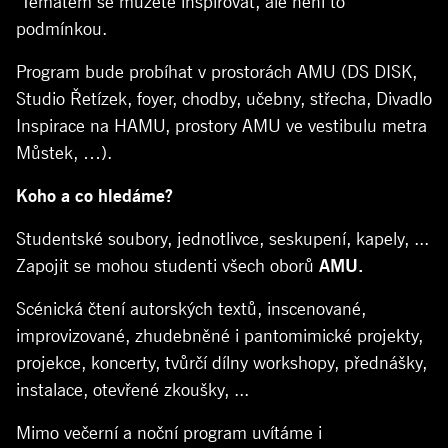
Tématem se můžete inspirovat, ale není to
podmínkou.
Program bude probíhat v prostorách AMU (DS DISK,
Studio
Řetízek, foyer, chodby, učebny, střecha, Divadlo
Inspirace na HAMU, prostory AMU ve vestibulu metra
Můstek, …).
Koho a co hledáme?
Studentské soubory, jednotlivce, seskupení, kapely, ...
Zapojit se mohou studenti všech oborů
AMU.
Scénická čtení autorských textů, inscenované,
improvizované, zhudebněné i pantomimické projekty,
projekce, koncerty, tvůrčí dílny workshopy, přednášky,
instalace, otevřené zkoušky, ...
Mimo večerní a noční program uvítáme i