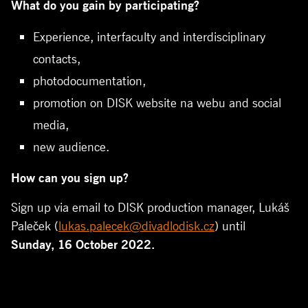
What
do
you
gain
by
participating
?
Experience
,
interfaculty
and
interdisciplinary
contacts
,
photodocumentation
,
promotion
on DISK
website
na webu and
social
media,
new audience.
How
can
you
sign up?
Sign up via email to DISK
production
manager, Lukáš
Paleček (
lukas.palecek@divadlodisk.cz
)
until
Sunday
, 16
October
2022.