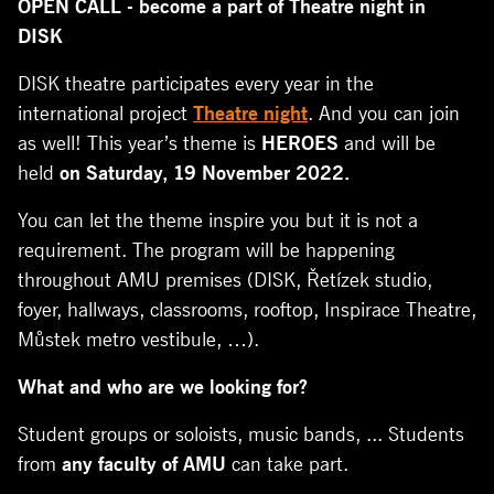
OPEN CALL -
become
a part
of
Theatre
night in
DISK
DISK
theatre
participates
every
year
in
the
international
project
Theatre night
. And
you
can
join
as
well
!
This
year’s
theme
is
HEROES
and
will
be
held
on
Saturday
, 19
November
2022.
You
can
let
the
theme
inspire
you
but
it
is
not a
requirement
.
The
program
will
be
happening
throughout
AMU
premises
(DISK, Řetízek studio,
foyer,
hallways
,
classrooms
,
rooftop
, Inspirace
Theatre
,
Můstek metro vestibule, …).
What
and
who
are
we
looking
for
?
Student
groups
or
soloists
, music
bands
, ...
Students
from
any
faculty
of
AMU
can
take
part.