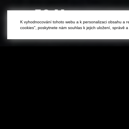
50 M
K vyhodnocování tohoto webu a k personalizaci obsahu a r
cookies", poskytnete nám souhlas k jejich uložení, správě 
50 M
:
EDWARD WILSON
Jedna zeď, jedna zeď, jedna zeď, pak další.
a tentokrát je místo, které mi nikdo nemúže