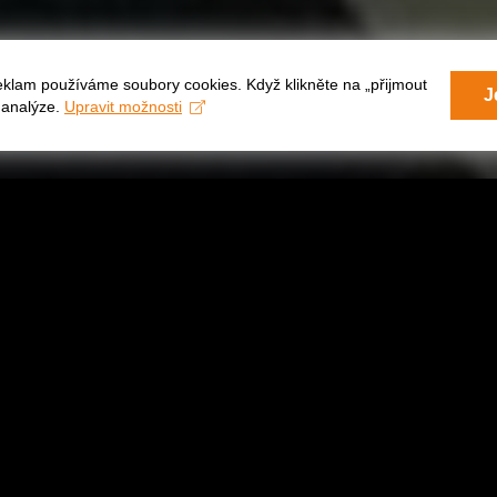
eklam používáme soubory cookies. Když klikněte na „přijmout
J
a analýze.
Upravit možnosti
SO
A
S
 Zapadají do sebe v mysli a vytváří útočiště, domov,
 vzít.