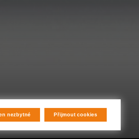
en nezbytné
Přijmout cookies