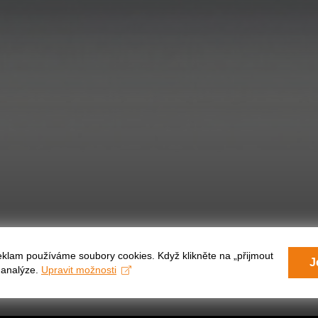
eklam používáme soubory cookies. Když klikněte na „přijmout
J
a analýze.
Upravit možnosti