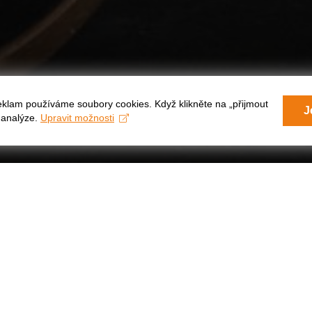
eklam používáme soubory cookies. Když klikněte na „přijmout
J
a analýze.
Upravit možnosti
Y
SO
D