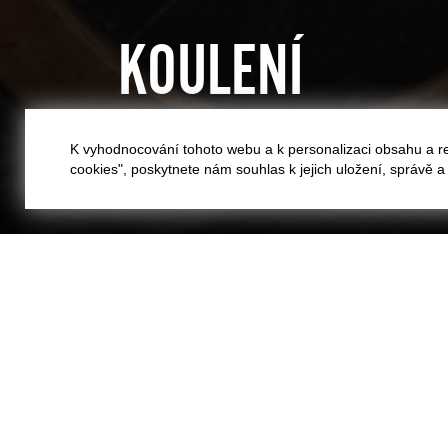
KOULENÍ
VIDEO
K vyhodnocování tohoto webu a k personalizaci obsahu a r
cookies", poskytnete nám souhlas k jejich uložení, správě 
KOULENÍ
:
ROZLOUČENÍ S ABSOLVENT