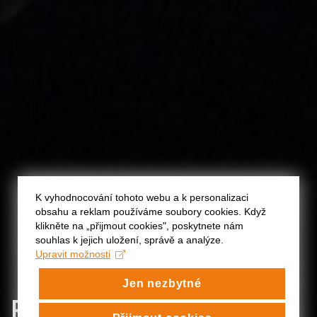
K vyhodnocování tohoto webu a k personalizaci
obsahu a reklam používáme soubory cookies. Když
klikněte na „přijmout cookies", poskytnete nám
souhlas k jejich uložení, správě a analýze.
Upravit možnosti
Jen nezbytné
RAMA