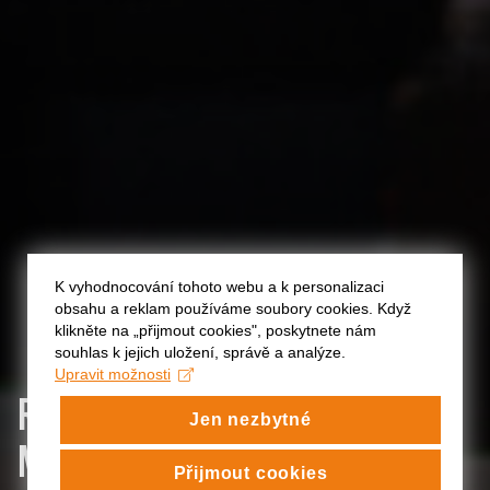
K vyhodnocování tohoto webu a k personalizaci
obsahu a reklam používáme soubory cookies. Když
klikněte na „přijmout cookies", poskytnete nám
souhlas k jejich uložení, správě a analýze.
Upravit možnosti
RITUÁLNÍ VRAŽDA GORGE
Jen nezbytné
MASTROMASE
Přijmout cookies