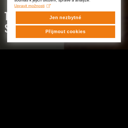
souhlas k jejich uložení, správě a analýze.
Upravit možnosti
TŘEŠNĚ ZRÁLY: KLAUZURNÍ
Jen nezbytné
SKLIZEŇ KATAP
Přijmout cookies
TŘEŠNĚ ZRÁLY: KLAUZURNÍ
SKLIZEŇ KATAP
:
Mozaika krátkých sólových vystoupení, které
rozehrávají studující druhých a třetích ročníků
bakalářských a magisterských programů katedry