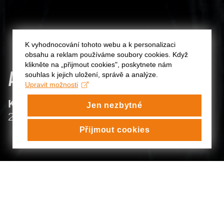
K vyhodnocování tohoto webu a k personalizaci
obsahu a reklam používáme soubory cookies. Když
klikněte na „přijmout cookies", poskytnete nám
ANNA
RANDÁROVÁ
souhlas k jejich uložení, správě a analýze.
Upravit možnosti
:
KATEDRA ČINOHERNÍHO DIVADLA
Jen nezbytné
:
2019/20
Přijmout cookies
ANNA RANDÁROVÁ