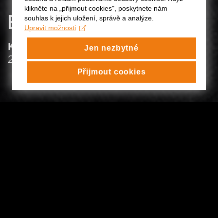
klikněte na „přijmout cookies", poskytnete nám
BARBORA
BOLÍKOVÁ
souhlas k jejich uložení, správě a analýze.
Upravit možnosti
:
KATEDRA ČINOHERNÍHO DIVADLA
Jen nezbytné
:
2025/26
Přijmout cookies
BARBORA BOLÍKOVÁ