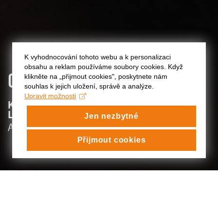
K vyhodnocování tohoto webu a k personalizaci
obsahu a reklam používáme soubory cookies. Když
CYRIL
DOBRÝ
klikněte na „přijmout cookies", poskytnete nám
souhlas k jejich uložení, správě a analýze.
Upravit možnosti
:
KATEDRA ALTERNATIVNÍHO A
LOUTKOVÉHO DIVADLA
Jen nezbytné
:
Archiv
Přijmout cookies
CYRIL DOBRÝ