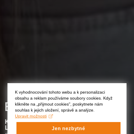
K vyhodnocování tohoto webu a k personalizaci
obsahu a reklam používáme soubory cookies. Když
ELIŠKA
ČADOVÁ
klikněte na „přijmout cookies", poskytnete nám
souhlas k jejich uložení, správě a analýze.
Upravit možnosti
:
KATEDRA ALTERNATIVNÍHO A
LOUTKOVÉHO DIVADLA
Jen nezbytné