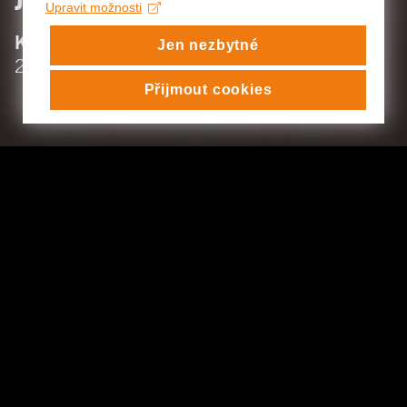
Upravit možnosti
:
KATEDRA ČINOHERNÍHO DIVADLA
Jen nezbytné
:
2024/25
Přijmout cookies
JULIE STEJSKALOVÁ