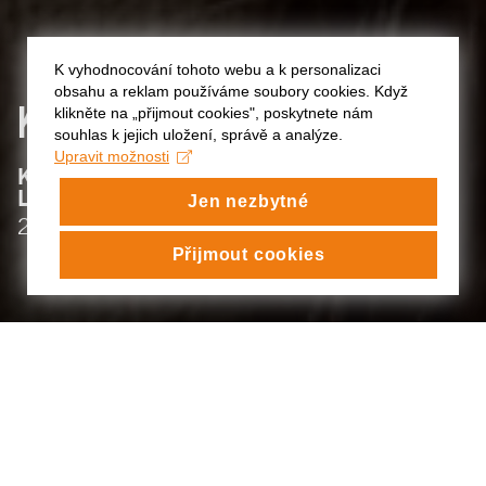
K vyhodnocování tohoto webu a k personalizaci
obsahu a reklam používáme soubory cookies. Když
KARIN
VÁPENÍČKOVÁ BÍLÍKOVÁ
klikněte na „přijmout cookies", poskytnete nám
souhlas k jejich uložení, správě a analýze.
Upravit možnosti
:
KATEDRA ALTERNATIVNÍHO A
LOUTKOVÉHO DIVADLA
Jen nezbytné
:
2020/21
Přijmout cookies
KARIN VÁPENÍČKOVÁ BÍLÍKOVÁ
PŘEKRÁSNÝ VÝHLED