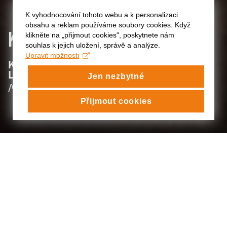
K vyhodnocování tohoto webu a k personalizaci
obsahu a reklam používáme soubory cookies. Když
KATEŘINA
KOZINOVÁ
klikněte na „přijmout cookies", poskytnete nám
souhlas k jejich uložení, správě a analýze.
Upravit možnosti
:
KATEDRA ALTERNATIVNÍHO A
LOUTKOVÉHO DIVADLA
Jen nezbytné
:
Archiv
Přijmout cookies
KATEŘINA KOZINOVÁ
absolventka
2018/19
ŠKOLNÍ PRÁCE: