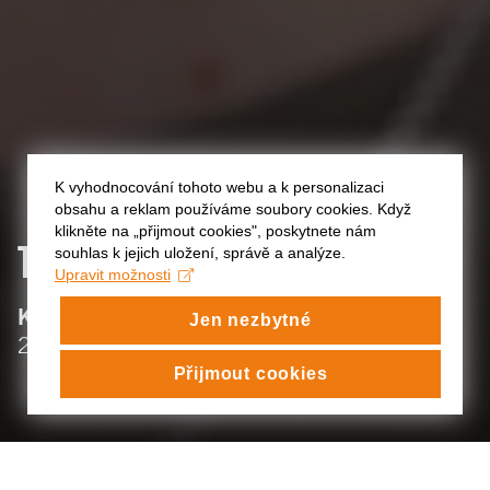
K vyhodnocování tohoto webu a k personalizaci
obsahu a reklam používáme soubory cookies. Když
klikněte na „přijmout cookies", poskytnete nám
TEREZIE
HÁJKOVÁ
souhlas k jejich uložení, správě a analýze.
Upravit možnosti
:
KATEDRA ČINOHERNÍHO DIVADLA
Jen nezbytné
:
2024/25
Přijmout cookies