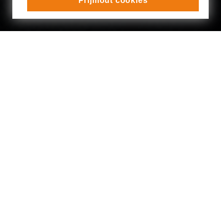
Přijmout cookies
VIKTOR KUZNÍK
ŠKOLNÍ PRÁCE:
Vojnar
(A. Jirásek: Vojnarka, režie: V. Nejedlý)
Haimón
(Sofoklés: Antigona, pedagogické vedení: M.
Pleštilová)
Laco
(G. Preissová: Její pastorkyňa, režie: A.
Berkmanová)
Svatebčan
(V. Nejedlý: Svatebčané, režie: V. Nejedlý)
Algernon, Jack
(O. Wilde: Jak je důležité míti Filipa,
pedagogické vedení: T. Pavelka)