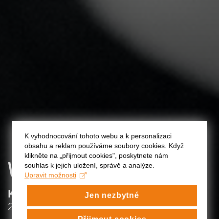
K vyhodnocování tohoto webu a k personalizaci
obsahu a reklam používáme soubory cookies. Když
klikněte na „přijmout cookies", poskytnete nám
VIKTOR
KUZNÍK
souhlas k jejich uložení, správě a analýze.
Upravit možnosti
:
KATEDRA ČINOHERNÍHO DIVADLA
Jen nezbytné
:
2019/20