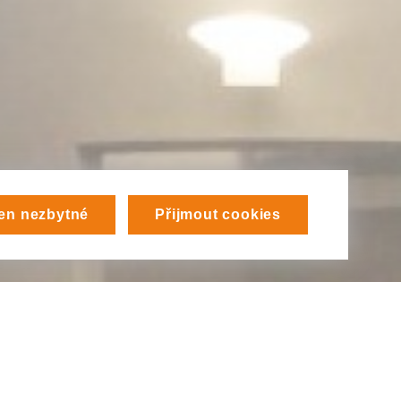
en nezbytné
Přijmout cookies