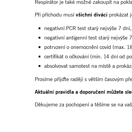
Respirátor je také možné zakoupit na pokl
Při příchodu musí
všichni diváci
prokázat 
negativní PCR test starý nejvýše 7 dní,
negativní antigenní test starý nejvýše 
potrvzení o onemocnění covid (max. 180
certifikát o očkování (min. 14 dní od p
absolvovat samotest na místě a proká
Prosíme přijďte raději s větším časovým př
Aktuální pravidla a doporučení můžete sl
Děkujeme za pochopení a těšíme se na vaš