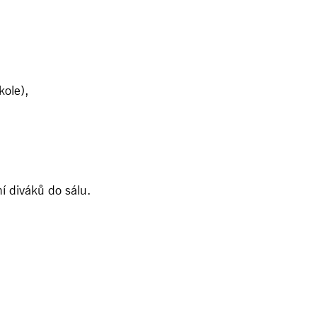
kole),
í diváků do sálu.