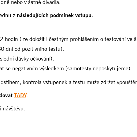
adně nebo v šatně divadla.
jednu z
následujících podmínek vstupu:
72 hodin (lze doložit i čestným prohlášením o testování ve š
 dní od pozitivního testu),
oslední dávky očkování),
zat se negativním výsledkem (samotesty neposkytujeme).
edstihem, kontrola vstupenek a testů může zdržet vpouštěn
edovat
TADY
.
i návštěvu.