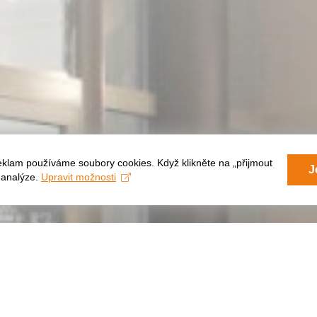
eklam používáme soubory cookies. Když klikněte na „přijmout
J
a analýze.
Upravit možnosti