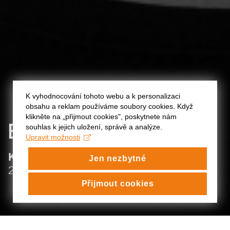
K vyhodnocování tohoto webu a k personalizaci
obsahu a reklam používáme soubory cookies. Když
klikněte na „přijmout cookies", poskytnete nám
BERENIKA ANNA
MIKESCHOVÁ
souhlas k jejich uložení, správě a analýze.
Upravit možnosti
:
KATEDRA ČINOHERNÍHO DIVADLA
Jen nezbytné
:
2022/23
Přijmout cookies