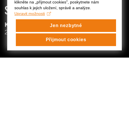
klikněte na „přijmout cookies", poskytnete nám
SIMONA
LEWANDOWSKA
souhlas k jejich uložení, správě a analýze.
Upravit možnosti
:
KATEDRA ČINOHERNÍHO DIVADLA
Jen nezbytné
:
2022/23
Přijmout cookies
SIMONA LEWANDOWSKA